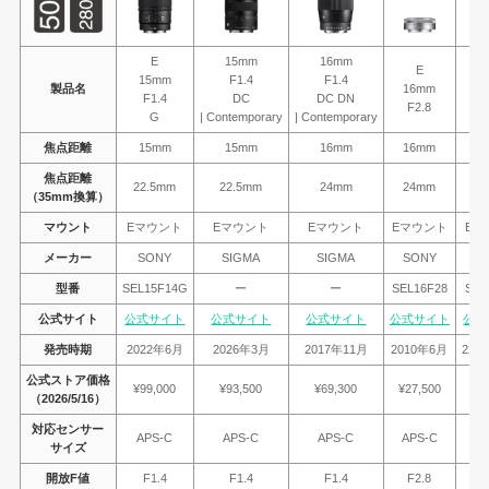
E
15mm
16mm
E
15mm
F1.4
F1.4
製品名
16mm
2
F1.4
DC
DC DN
F2.8
F
G
| Contemporary
| Contemporary
焦点距離
15mm
15mm
16mm
16mm
2
焦点距離
22.5mm
22.5mm
24mm
24mm
3
（35mm換算）
マウント
Eマウント
Eマウント
Eマウント
Eマウント
Eマ
メーカー
SONY
SIGMA
SIGMA
SONY
S
型番
SEL15F14G
ー
ー
SEL16F28
SEL
公式サイト
公式サイト
公式サイト
公式サイト
公式サイト
公式
発売時期
2022年6月
2026年3月
2017年11月
2010年6月
220
公式ストア価格
¥99,000
¥93,500
¥69,300
¥27,500
¥3
（2026/5/16）
対応センサー
APS-C
APS-C
APS-C
APS-C
A
サイズ
開放F値
F1.4
F1.4
F1.4
F2.8
F