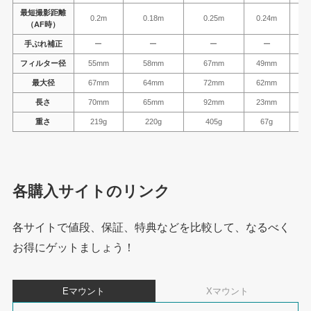
最短撮影距離
0.2m
0.18m
0.25m
0.24m
0
（AF時）
手ぶれ補正
ー
ー
ー
ー
フィルター径
55mm
58mm
67mm
49mm
4
最大径
67mm
64mm
72mm
62mm
6
長さ
70mm
65mm
92mm
23mm
2
重さ
219g
220g
405g
67g
各購入サイトのリンク
各サイトで値段、保証、特典などを比較して、なるべく
お得にゲットましょう！
Eマウント
Xマウント