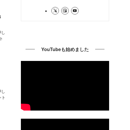
3
押し
ト
YouTubeも始めました
押し
ント