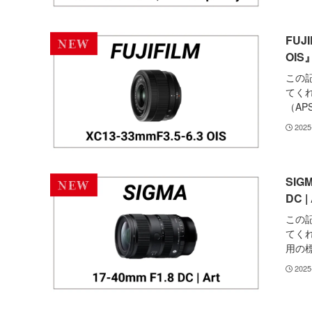
FUJ
OI
この
てくれ
（APS
2025
SIG
DC 
この
てくれ
用の標
2025