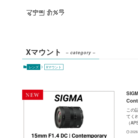
Xマウント
– category –
レンズ
Xマウント
SIG
Con
この
てくれ
（AP
2026