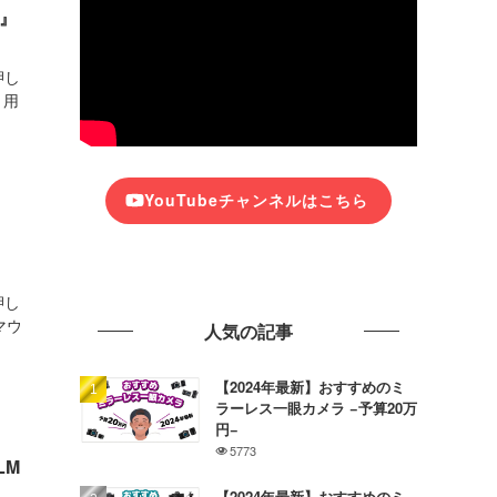
R』
押し
ト用
YouTubeチャンネルはこちら
押し
マウ
人気の記事
【2024年最新】おすすめのミ
ラーレス一眼カメラ −予算20万
円−
5773
LM
【2024年最新】おすすめのミ