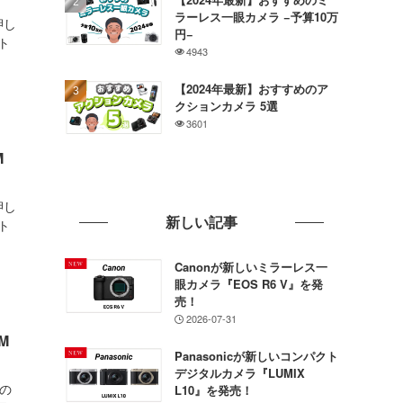
ラーレス一眼カメラ −予算10万
押し
円−
ト
4943
【2024年最新】おすすめのア
クションカメラ 5選
3601
M
押し
新しい記事
ト
Canonが新しいミラーレス一
眼カメラ『EOS R6 V』を発
売！
2026-07-31
M
Panasonicが新しいコンパクト
デジタルカメラ『LUMIX
用の
L10』を発売！