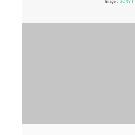
Image：
SONY F