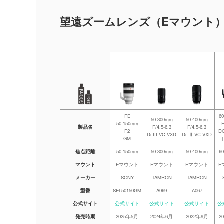
望遠ズームレンズ（Eマウント
FE
6
50-300mm
50-400mm
50-150mm
F
製品名
F/4.5-6.3
F/4.5-6.3
F2
D
Di III VC VXD
Di Ⅲ VC VXD
GM
|
焦点距離
50-150mm
50-300mm
50-400mm
6
マウント
Eマウント
Eマウント
Eマウント
E
メーカー
SONY
TAMRON
TAMRON
型番
SEL50150GM
A069
A067
公式サイト
公式サイト
公式サイト
公式サイト
公
発売時期
2025年5月
2024年6月
2022年9月
2