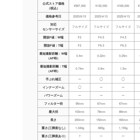
公式ストア価格
¥597,300
¥132,000
¥165,000
¥
（税込）
価格参考日
2025/6/15
2025/4/13
2025/4/13
2
対応
フルサイズ
フルサイズ
フルサイズ
フ
センサーサイズ
開放F値：W端
F2
F4.5
F4.5
開放F値：T端
F2
F6.3
F6.3
最短撮影距離：W端
0.4m
0.22m
0.25m
（AF時）
最短撮影距離：T端
0.74m
0.9m
1.5m
（AF時）
手ぶれ補正
ー
◯
◯
インナーズーム
◯
ー
ー
パワーズーム
ー
ー
ー
フィルター径
95mm
67mm
67mm
最大径
103mm
78mm
89mm
長さ
200mm
150mm
183mm
重さ(三脚座なし)
1,340g
665g
1,155g
重さ(三脚座あり)
？
ー
ー