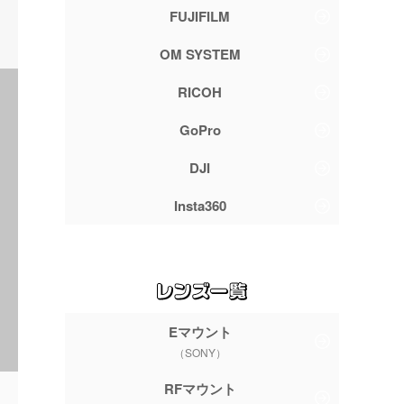
FUJIFILM
OM SYSTEM
RICOH
GoPro
DJI
Insta360
Eマウント
（SONY）
RFマウント