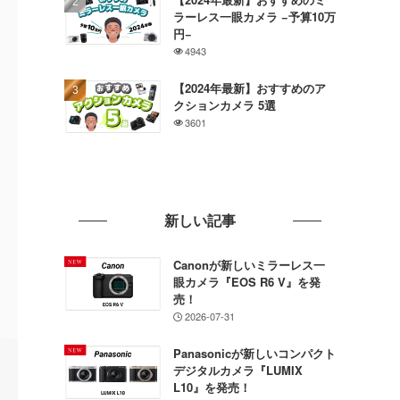
ラーレス一眼カメラ −予算10万
円−
4943
【2024年最新】おすすめのア
クションカメラ 5選
3601
新しい記事
Canonが新しいミラーレス一
眼カメラ『EOS R6 V』を発
売！
2026-07-31
Panasonicが新しいコンパクト
デジタルカメラ『LUMIX
L10』を発売！