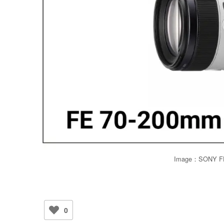
Image：SONY FE
0