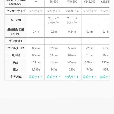
ー
56,430
¥49,500
¥242,000
¥282,150
（2026/6/6）
センサーサイズ
フルサイズ
フルサイズ
フルサイズ
フルサイズ
フルサイズ
ブラック
ブラック
カラバリ
ー
ー
ー
シルバー
シルバー
最短撮影距離
0.4m
0.3m
0.24m
0.4m
0.44m
（AF時）
手ぶれ補正
ー
ー
ー
ー
ー
フィルター径
82mm
62mm
55mm
72mm
77mm
最大径
88mm
69mm
64mm
81mm
90mm
長さ
155mm
41mm
46mm
109mm
130mm
重さ
1,295g
144g
220g
745g
955g
参考URL
公式サイト
公式サイト
公式サイト
公式サイト
公式サイト