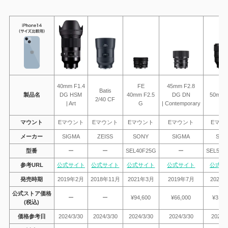
40mm F1.4
FE
45mm F2.8
FE
Batis
製品名
DG HSM
40mm F2.5
DG DN
50mm 
2/40 CF
| Art
G
| Contemporary
G
マウント
Eマウント
Eマウント
Eマウント
Eマウント
Eマウ
メーカー
SIGMA
ZEISS
SONY
SIGMA
SON
型番
ー
ー
SEL40F25G
ー
SEL50F
参考URL
公式サイト
公式サイト
公式サイト
公式サイト
公式サ
発売時期
2019年2月
2018年11月
2021年3月
2019年7月
2021
公式ストア価格
ー
ー
¥94,600
¥66,000
¥315,
(税込)
価格参考日
2024/3/30
2024/3/30
2024/3/30
2024/3/30
2024/3