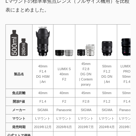
Lマウントの標準単焦点レンズ（フルサイズ機用）を比較
表にまとめました。
45mm
40mm
50mm
LUMIX S
LUMIX S
F2.8
F1.4
F1.2
PRO
製品名
40mm
DG DN
DG HSM
DG DN
50mm
F2
| Contem
| Art
| Art
F1.4
porary
焦点距離
40mm
40mm
45mm
50mm
50mm
開放F値
F1.4
F2
F2.8
F1.2
F1.4
メーカー
SIGMA
Panasonic
SIGMA
SIGMA
Panasonic
マウント
Lマウント
Lマウント
Lマウント
Lマウント
Lマウント
発売時期
2019年12月
2026年6月
2019年7月
2024年4月
2019年3月
公式ストア価格