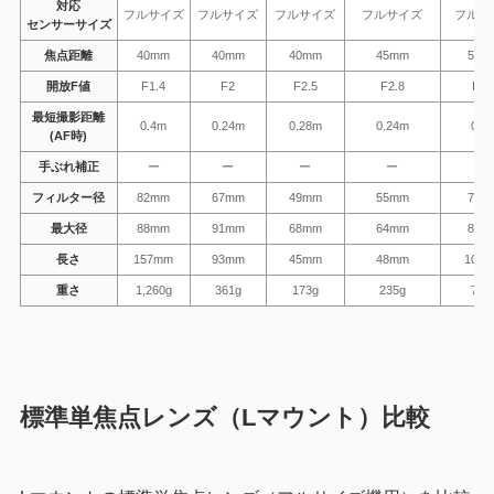
対応
フルサイズ
フルサイズ
フルサイズ
フルサイズ
フルサ
センサーサイズ
焦点距離
40mm
40mm
40mm
45mm
50m
開放F値
F1.4
F2
F2.5
F2.8
F1.
最短撮影距離
0.4m
0.24m
0.28m
0.24m
0.4
(AF時)
手ぶれ補正
ー
ー
ー
ー
ー
フィルター径
82mm
67mm
49mm
55mm
72m
最大径
88mm
91mm
68mm
64mm
87m
長さ
157mm
93mm
45mm
48mm
108
重さ
1,260g
361g
173g
235g
778
標準単焦点レンズ（Lマウント）比較