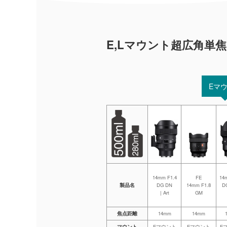
E,Lマウント超広角単
Eマ
14mm F1.4
FE
14
製品名
DG DN
14mm F1.8
D
| Art
GM
焦点距離
14mm
14mm
マウント
Eマウント
Eマウント
E