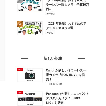
ラーレス一眼カメラ −予算10万
円−
4943
【2024年最新】おすすめのア
クションカメラ 5選
3601
新しい記事
Canonが新しいミラーレス一
眼カメラ『EOS R6 V』を発
売！
2026-07-31
Panasonicが新しいコンパクト
デジタルカメラ『LUMIX
L10』を発売！