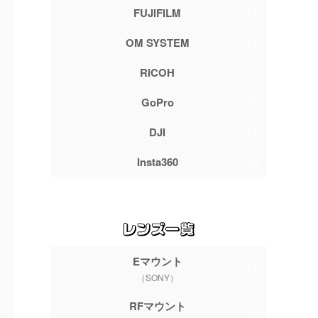
FUJIFILM
OM SYSTEM
RICOH
GoPro
DJI
Insta360
20mm F2
20mm F/2.8
DG DN
Eマウント
F1.8
Di Ⅲ OSD
| Contem
M1:2
porary
（SONY）
mm
20mm
20mm
RFマウント
ント
Eマウント
Eマウント