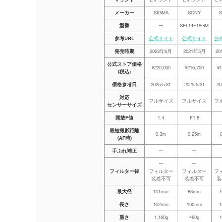
メーカー
SIGMA
SONY
S
型番
ー
SEL14F18GM
参考URL
公式サイト
公式サイト
公
発売時期
2023年6月
2021年5月
20
公式ストア価格
¥220,000
¥216,700
¥1
(税込)
価格参考日
2025/5/31
2025/5/31
20
対応
フルサイズ
フルサイズ
フ
センサーサイズ
開放F値
1.4
F1.8
最短撮影距離
0.3m
0.25m
(AF時)
手ぶれ補正
ー
ー
ー
ー
フィルター径
フィルター
フィルター
フ
装着不可
装着不可
装
最大径
101mm
83mm
長さ
152mm
100mm
1
重さ
1,160g
460g
1