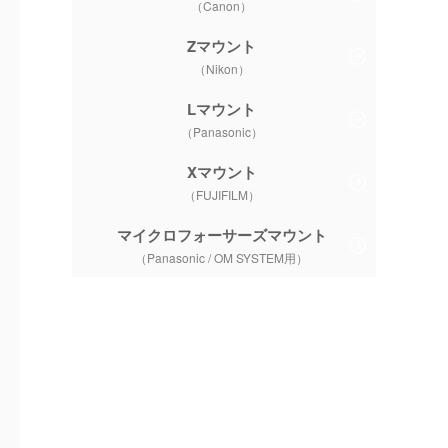
（Canon）
NY
SIGMA
TAMRON
Zマウント
F18G
ー
F050
（Nikon）
イト
公式サイト
公式サイト
年3月
2022年2月
2020年1月
Lマウント
（Panasonic）
100
¥88,000
¥41,800
Xマウント
5/31
2025/5/31
2025/5/31
（FUJIFILM）
イズ
フルサイズ
フルサイズ
マイクロフォーサーズマウント
8
F2
F2.8
（Panasonic / OM SYSTEM用）
8m
0.22m
0.11m
ー
ー
mm
62mm
67mm
mm
70mm
73mm
mm
74mm
64mm
g
370g
220g