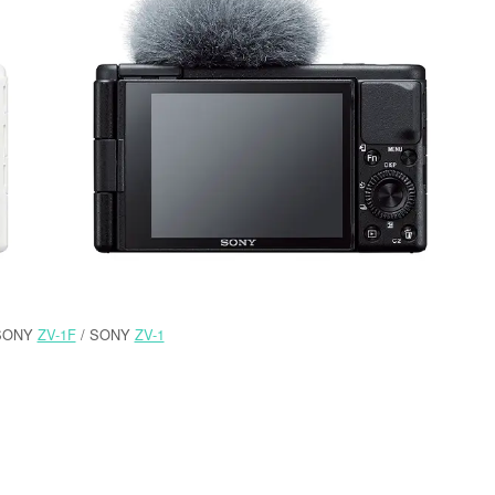
SONY
ZV-1F
/ SONY
ZV-1