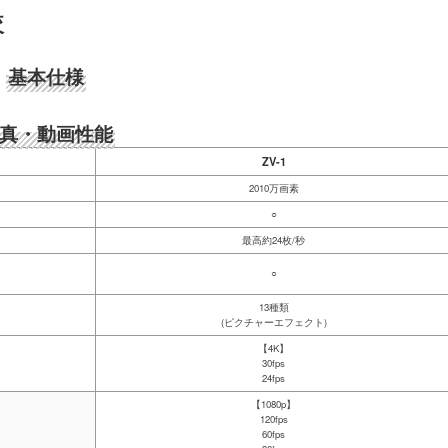
較
基本仕様
真・動画性能
ZV-1
2010万画素
○
最高約24枚/秒
○
13種類
(ピクチャーエフェクト)
【4K】
30fps
24fps
【1080p】
120fps
60fps