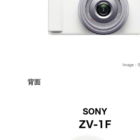
Image：
背面