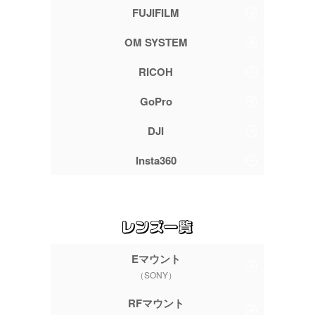
FUJIFILM
OM SYSTEM
RICOH
GoPro
DJI
Insta360
Eマウント
（SONY）
RFマウント