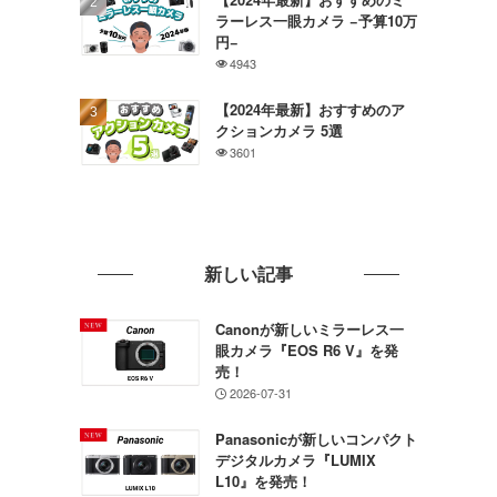
ラーレス一眼カメラ −予算10万
円−
4943
【2024年最新】おすすめのア
クションカメラ 5選
3601
新しい記事
Canonが新しいミラーレス一
眼カメラ『EOS R6 V』を発
売！
2026-07-31
Panasonicが新しいコンパクト
デジタルカメラ『LUMIX
L10』を発売！