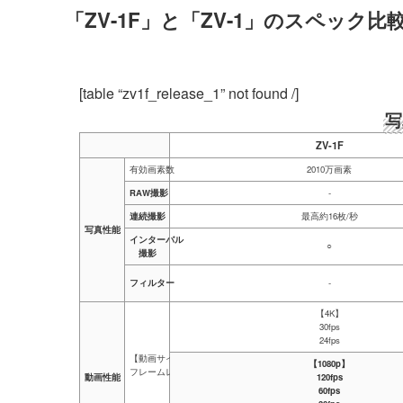
「ZV-1F」と「ZV-1」のスペック比
[table “zv1f_release_1” not found /]
写
ZV-1F
有効画素数
2010万画素
RAW撮影
-
連続撮影
最高約16枚/秒
写真性能
インターバル
○
撮影
フィルター
-
【4K】
30fps
24fps
【動画サイズ】
【1080p】
フレームレート
動画性能
120fps
60fps