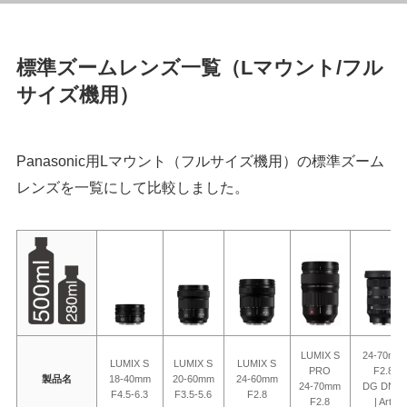
標準ズームレンズ一覧（Lマウント/フル
サイズ機用）
Panasonic用Lマウント（フルサイズ機用）の標準ズーム
レンズを一覧にして比較しました。
LUMIX S
24-70mm
LUMIX S
LUMIX S
LUMIX S
PRO
F2.8
製品名
18-40mm
20-60mm
24-60mm
24-70mm
DG DN II
F4.5-6.3
F3.5-5.6
F2.8
F2.8
| Art