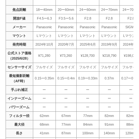
焦点距離
18ー40mm
20ー60mm
24ー60mm
24ー70mm
24ー70m
開放F値
F4.5ー6.3
F3.5ー5.6
F2.8
F2.8
F2.8
メーカー
Panasonic
Panasonic
Panasonic
Panasonic
SIGMA
マウント
Lマウント
Lマウント
Lマウント
Lマウント
Lマウント
発売時期
2024年10月
2020年7月
2025年6月
2019年9月
2024年5月
公式ストア価格
¥71,280
¥73,260
¥128,700
¥218,790
¥198,000
（2025/6/28）
センサーサイズ
フルサイズ
フルサイズ
フルサイズ
フルサイズ
フルサイ
最短撮影距離
0.15ー0.35m
0.15ー0.4m
0.19ー0.33m
0.37m
0.17ー0.34
（AF時）
手ぶれ補正
ー
ー
ー
ー
ー
インナーズーム
ー
ー
ー
ー
ー
パワーズーム
ー
ー
ー
ー
ー
フィルター径
62mm
67mm
77mm
82mm
82mm
最大径
68mm
77mm
84mm
91mm
88mm
長さ
41mm
87mm
100mm
140mm
120mm