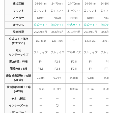
焦点距離
24-50mm
24-70mm
24-70mm
24-70mm
24-105m
マウント
Zマウント
Zマウント
Zマウント
Zマウント
Zマウン
メーカー
Nikon
Nikon
Nikon
Nikon
Nikon
参考URL
公式サイト
公式サイト
公式サイト
公式サイト
公式サイ
発売時期
2020年8月
2025年9月
2019年4月
2018年9月
2026年1
公式ストア価格
¥52,800
¥371,800
ー
¥134,750
¥90,200
（2026/3/1）
対応
フルサイズ
フルサイズ
フルサイズ
フルサイズ
フルサイ
センサーサイズ
開放F値：W端
F4
F2.8
F2.8
F4
F4
開放F値：T端
F6.3
F2.8
F2.8
F4
F7.1
最短撮影距離：W端
0.35m
0.24m
0.38m
0.3m
0.2m
（AF時）
最短撮影距離：T端
0.35m
0.33m
0.38m
0.3m
0.28m
（AF時）
手ぶれ補正
ー
ー
ー
ー
ー
インナーズーム
ー
◯
ー
ー
ー
パワーズーム
ー
ー
ー
ー
ー