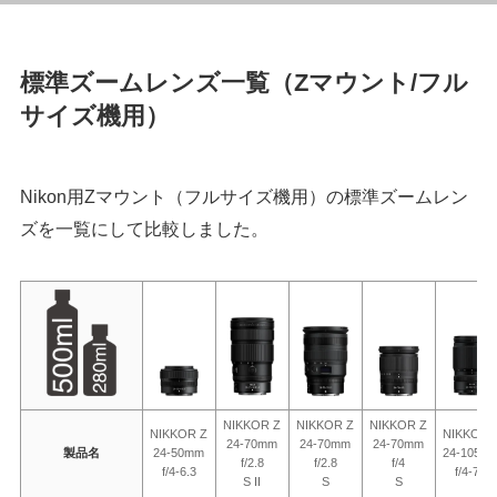
標準ズームレンズ一覧（Zマウント/フル
サイズ機用）
Nikon用Zマウント（フルサイズ機用）の標準ズームレン
ズを一覧にして比較しました。
NIKKOR Z
NIKKOR Z
NIKKOR Z
NIKKOR Z
NIKKOR 
24-70mm
24-70mm
24-70mm
製品名
24-50mm
24-105m
f/2.8
f/2.8
f/4
f/4-6.3
f/4-7.1
S II
S
S