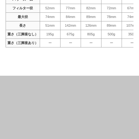
フィルター径
52mm
77mm
82mm
72mm
67mm
最大径
74mm
84mm
89mm
78mm
74mm
長さ
51mm
142mm
126mm
89mm
107mm
重さ（三脚座なし）
195g
675g
805g
500g
350g
重さ（三脚座あり）
ー
ー
ー
ー
ー