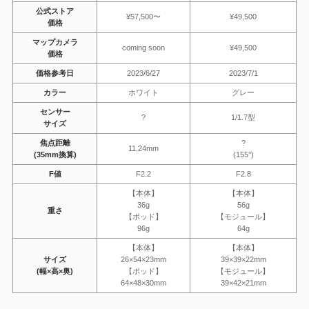
公式ストア
¥57,500〜
¥49,500
価格
マップカメラ
coming soon
¥49,500
価格
価格参考日
2023/6/27
2023/7/1
カラー
ホワイト
グレー
センサー
?
1/1.7型
サイズ
焦点距離
?
11.24mm
(35mm換算)
(155°)
F値
F2.2
F2.8
【本体】
【本体】
36g
56g
重さ
【ポッド】
【モジュール】
96g
64g
【本体】
【本体】
サイズ
26×54×23mm
39×39×22mm
(幅×高×奥)
【ポッド】
【モジュール】
64×48×30mm
39×42×21mm