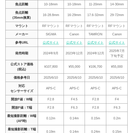
焦点距離
10-18mm
10-18mm
11-20mm
14-30mm
焦点距離
16-28.8mm
16-29mm
17.6-32mm
29-72mm
(35mm換算)
マウント
RFマウント
RFマウント
RFマウント
RFマウント
メーカー
SIGMA
Canon
TAMRON
Canon
参考URL
公式サイト
公式サイト
公式サイト
公式サイト
2025年7月
発売時期
2024年9月
2023年12月
2024年12月
下旬予定
公式ストア価格
¥107,800
¥55,000
¥106,700
¥55,000
(税込)
価格参考日
2025/6/10
2025/6/10
2025/6/10
2025/6/10
対応
APS-C
APS-C
APS-C
APS-C
センサーサイズ
開放F値：W端
F2.8
F4.5
F2.8
F4
開放F値：T端
F2.8
F6.3
F2.8
F6.3
最短撮影距離：W端
0.12m
0.14m
0.15m
0.2m
(AF時)
最短撮影距離：T端
0.19m
0.14m
0.24m
0.15m