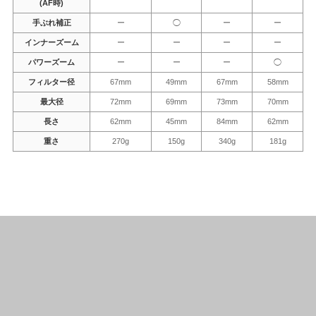
(AF時)
手ぶれ補正
ー
◯
ー
ー
インナーズーム
ー
ー
ー
ー
パワーズーム
ー
ー
ー
◯
フィルター径
67mm
49mm
67mm
58mm
最大径
72mm
69mm
73mm
70mm
長さ
62mm
45mm
84mm
62mm
重さ
270g
150g
340g
181g