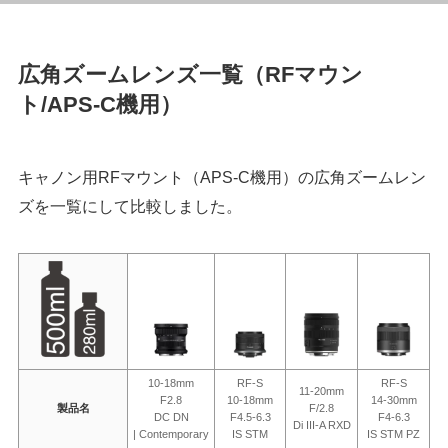
広角ズームレンズ一覧（RFマウン
ト/APS-C機用）
キャノン用RFマウント（APS-C機用）の広角ズームレン
ズを一覧にして比較しました。
10-18mm
RF-S
RF-S
11-20mm
F2.8
10-18mm
14-30mm
製品名
F/2.8
DC DN
F4.5-6.3
F4-6.3
Di III-A RXD
| Contemporary
IS STM
IS STM PZ