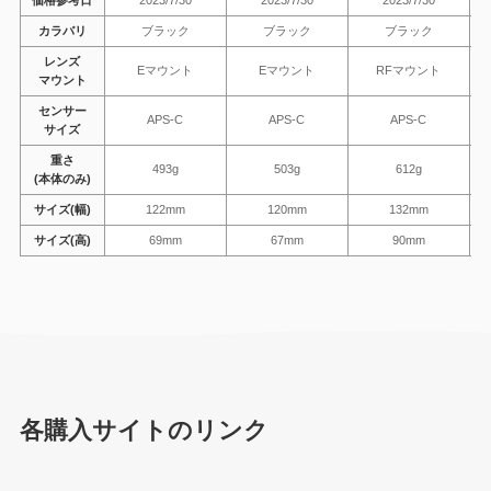
価格参考日
2023/7/30
2023/7/30
2023/7/30
カラバリ
ブラック
ブラック
ブラック
レンズ
Eマウント
Eマウント
RFマウント
マウント
センサー
APS-C
APS-C
APS-C
サイズ
重さ
493g
503g
612g
(本体のみ)
サイズ(幅)
122mm
120mm
132mm
サイズ(高)
69mm
67mm
90mm
各購入サイトのリンク